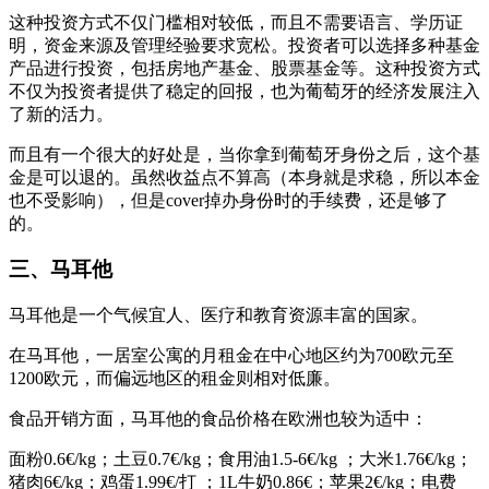
这种投资方式不仅门槛相对较低，而且不需要语言、学历证
明，资金来源及管理经验要求宽松。投资者可以选择多种基金
产品进行投资，包括房地产基金、股票基金等。这种投资方式
不仅为投资者提供了稳定的回报，也为葡萄牙的经济发展注入
了新的活力。
而且有一个很大的好处是，当你拿到葡萄牙身份之后，这个基
金是可以退的。虽然收益点不算高（本身就是求稳，所以本金
也不受影响），但是cover掉办身份时的手续费，还是够了
的。
三、马耳他
马耳他是一个气候宜人、医疗和教育资源丰富的国家。
在马耳他，一居室公寓的月租金在中心地区约为700欧元至
1200欧元，而偏远地区的租金则相对低廉。
食品开销方面，马耳他的食品价格在欧洲也较为适中：
面粉0.6€/kg；土豆0.7€/kg；食用油1.5-6€/kg ；大米1.76€/kg；
猪肉6€/kg；鸡蛋1.99€/打 ；1L牛奶0.86€；苹果2€/kg；电费