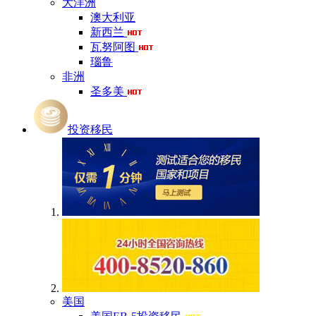
大洋洲
澳大利亚
新西兰
瓦努阿图
瑙鲁
非洲
圣多美
投资移民
美国