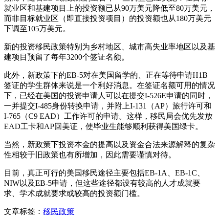
就业区和基建项目上的投资额已从90万美元降低至80万美元，
而非目标就业区（即直接投资项目）的投资额也从180万美元
下调至105万美元。
新的投资移民政策特别为乡村地区、城市高失业率地区以及基
建项目预留了每年3200个签证名额。
此外，新政策下的EB-5对在美国留学的、正在等待申请H1B
签证的学生群体来说是一个利好消息。在签证名额可用的情况
下，已经在美国的投资申请人可以在提交I-526E申请的同时，
一并提交I-485身份转换申请，并附上I-131（AP）旅行许可和
I-765（C9 EAD）工作许可的申请。这样，移民局会优先发放
EAD工卡和AP回美证，使毕业生能够顺利获得美国绿卡。
当然，新政策下投资本金的提高以及资金合法来源解释的复杂
性相较于旧政策也有所增加，因此需要谨慎对待。
目前，真正可行的美国移民途径主要包括EB-1A、EB-1C、
NIW以及EB-5申请，但这些途径都设有较高的人才成就要
求、学术成就要求或较高的投资额门槛。
文章标签：
移民政策