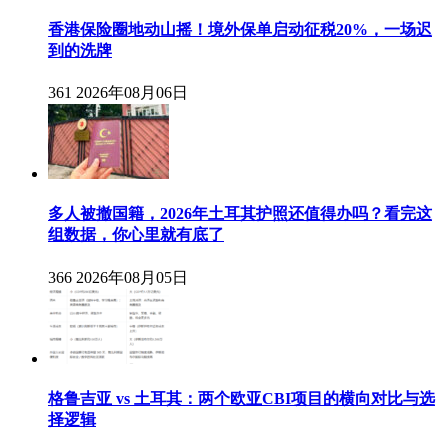
香港保险圈地动山摇！境外保单启动征税20%，一场迟
到的洗牌
361
2026年08月06日
多人被撤国籍，2026年土耳其护照还值得办吗？看完这
组数据，你心里就有底了
366
2026年08月05日
格鲁吉亚 vs 土耳其：两个欧亚CBI项目的横向对比与选
择逻辑