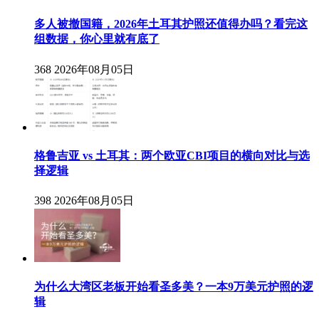
多人被撤国籍，2026年土耳其护照还值得办吗？看完这
组数据，你心里就有底了
368
2026年08月05日
格鲁吉亚 vs 土耳其：两个欧亚CBI项目的横向对比与选
择逻辑
398
2026年08月05日
为什么大湾区老板开始看圣多美？一本9万美元护照的逻
辑