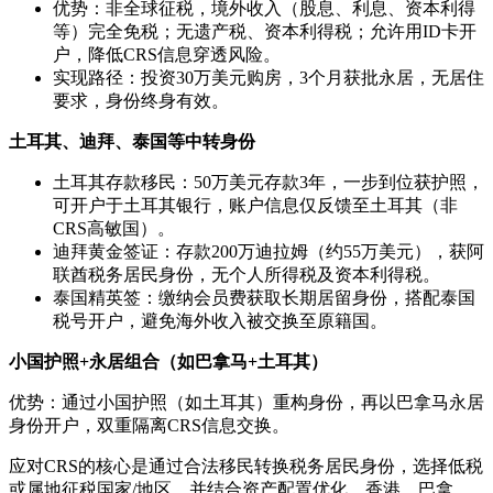
优势：非全球征税，境外收入（股息、利息、资本利得
等）完全免税；无遗产税、资本利得税；允许用ID卡开
户，降低CRS信息穿透风险。
实现路径：投资30万美元购房，3个月获批永居，无居住
要求，身份终身有效。
土耳其、迪拜、泰国等中转身份
土耳其存款移民：50万美元存款3年，一步到位获护照，
可开户于土耳其银行，账户信息仅反馈至土耳其（非
CRS高敏国）。
迪拜黄金签证：存款200万迪拉姆（约55万美元），获阿
联酋税务居民身份，无个人所得税及资本利得税。
泰国精英签：缴纳会员费获取长期居留身份，搭配泰国
税号开户，避免海外收入被交换至原籍国。
小国护照+永居组合（如巴拿马+土耳其）
优势：通过小国护照（如土耳其）重构身份，再以巴拿马永居
身份开户，双重隔离CRS信息交换。
应对CRS的核心是通过合法移民转换税务居民身份，选择低税
或属地征税国家/地区，并结合资产配置优化。香港、巴拿