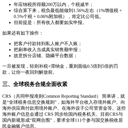
年应纳税所得额200万以内，个税减半⁠；
综合算下来，税负最低能做到1.56%左右（1%增值税 +
0.5%个税 + 0.06%附加税），肯定比公司低⁠。
但前提是：所有收入都要如实申报⁠。
如果还有如下操作：
把客户付款转到私人账户不入账⁠；
把刷单收入当成真实销售额申报⁠；
故意拆分店铺、隐瞒平台数据⁠；
一旦被发现，轻则补税+滞纳金，重则面临0.5倍到5倍的罚
款，让你一夜回到解放前⁠。
三、全球税务合规全面收紧
CRS（共同申报准则Common Reporting Standard） 简单讲，就
是“全球税务信息交换规则”，如海外平台收入存境外账户、向
海外供应商付款用境外账户、在海外设子公司管资金等。这些
海外账户信息会通过 CRS 同步给国内税务机关。目前CRS与
国内新规形成“双网合围”，要求全球111个参与国交换税收居
民金融账户信息。