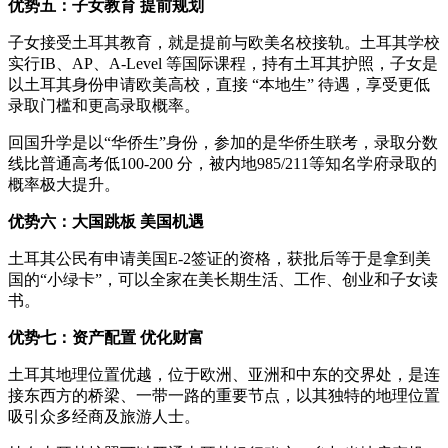
优势五：子女教育 提前规划
子女接受土耳其教育，就是提前与欧美名校接轨。土耳其学校
实行IB、AP、A-Level 等国际课程，持有土耳其护照，子女是
以土耳其身份申请欧美高校，直接 “本地生” 待遇，享受更低
录取门槛和更高录取概率。
回国升学是以“华侨生”身份，参加的是华侨生联考，录取分数
线比普通高考低100-200 分，被内地985/211等知名学府录取的
概率极大提升。
优势六：大国跳板 美国机遇
土耳其公民有申请美国E-2签证的资格，获批后等于是拿到美
国的“小绿卡”，可以全家在美长期生活、工作、创业和子女读
书。
优势七：资产配置 优化财富
土耳其地理位置优越，位于欧洲、亚洲和中东的交界处，是连
接东西方的桥梁、一带一路的重要节点，以其独特的地理位置
吸引众多经商及旅游人士。