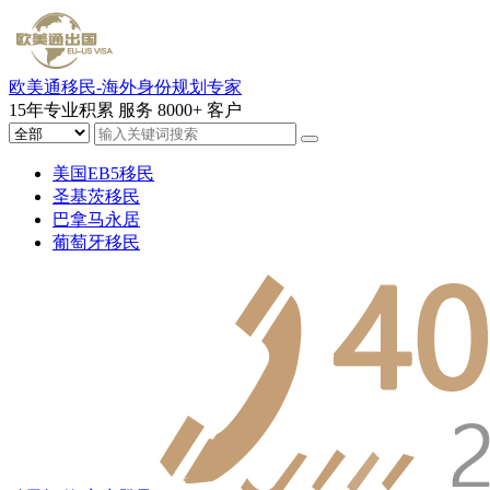
欧美通移民-海外身份规划专家
15年专业积累 服务 8000+ 客户
美国EB5移民
圣基茨移民
巴拿马永居
葡萄牙移民