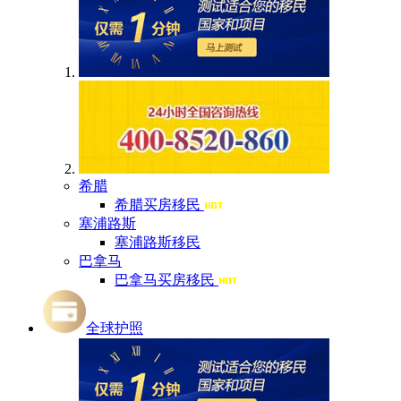
希腊
希腊买房移民
塞浦路斯
塞浦路斯移民
巴拿马
巴拿马买房移民
全球护照