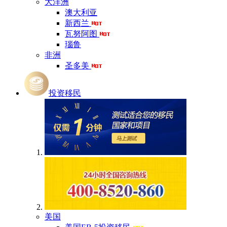
大洋洲
澳大利亚
新西兰
瓦努阿图
瑙鲁
非洲
圣多美
投资移民
美国