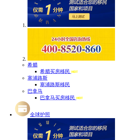
希腊
希腊买房移民
塞浦路斯
塞浦路斯移民
巴拿马
巴拿马买房移民
全球护照