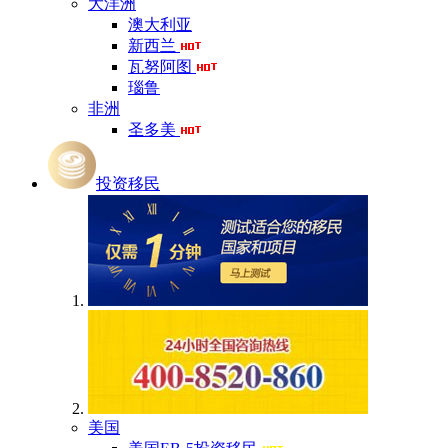
大洋洲
澳大利亚
新西兰
瓦努阿图
瑙鲁
非洲
圣多美
投资移民
美国