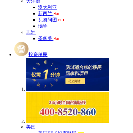
大洋洲
澳大利亚
新西兰
瓦努阿图
瑙鲁
非洲
圣多美
投资移民
美国