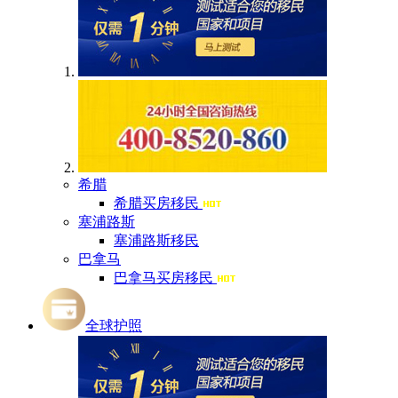
希腊
希腊买房移民
塞浦路斯
塞浦路斯移民
巴拿马
巴拿马买房移民
全球护照