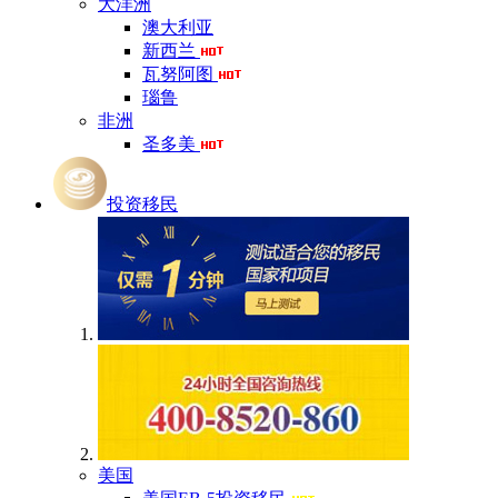
大洋洲
澳大利亚
新西兰
瓦努阿图
瑙鲁
非洲
圣多美
投资移民
美国