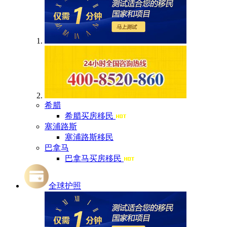
希腊
希腊买房移民
塞浦路斯
塞浦路斯移民
巴拿马
巴拿马买房移民
全球护照