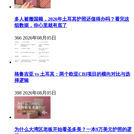
多人被撤国籍，2026年土耳其护照还值得办吗？看完这
组数据，你心里就有底了
366
2026年08月05日
格鲁吉亚 vs 土耳其：两个欧亚CBI项目的横向对比与选
择逻辑
398
2026年08月05日
为什么大湾区老板开始看圣多美？一本9万美元护照的逻