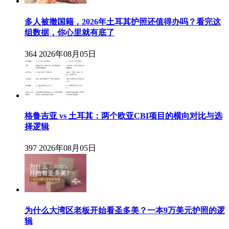
多人被撤国籍，2026年土耳其护照还值得办吗？看完这
组数据，你心里就有底了
364
2026年08月05日
格鲁吉亚 vs 土耳其：两个欧亚CBI项目的横向对比与选
择逻辑
397
2026年08月05日
为什么大湾区老板开始看圣多美？一本9万美元护照的逻
辑