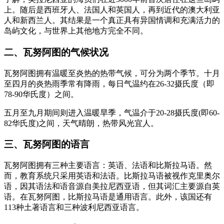
上。随后是西班牙人、法国人和英国人，再到近代的澳大利亚
人和新西兰人。其结果是一个真正具有异国情调和充满活力的
岛屿文化，与世界上其他地方完全不同。
二、瓦努阿图的气候状况
瓦努阿图拥有温暖至炎热的热带气候，可分为两个季节。十月
至四月的炎热雨季常有降雨，每日气温约在26-32摄氏度（即
78-90华氏度）之间。
五月至九月期间则进入温暖旱季，气温介于20-28摄氏度(即60-
82华氏度)之间，天气晴朗，热带风光宜人。
三、瓦努阿图的语言
瓦努阿图拥有三种主要语言：英语、法语和比斯拉马语。然
而，教育系统只采用英语和法语。比斯拉马语被视作克里奥尔
语，因其语法和语音源自美拉尼西亚语，但其词汇主要源自英
语。在瓦努阿图，比斯拉马语是通用语言。此外，该国还有
113种土著语言和三种波利尼西亚语言。