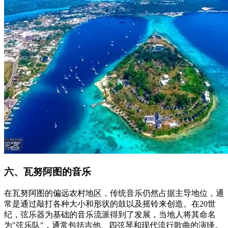
六、瓦努阿图的音乐
在瓦努阿图的偏远农村地区，传统音乐仍然占据主导地位，通
常是通过敲打各种大小和形状的鼓以及摇铃来创造。在20世
纪，弦乐器为基础的音乐流派得到了发展，当地人将其命名
为"弦乐队"，通常包括吉他、四弦琴和现代流行歌曲的演绎。