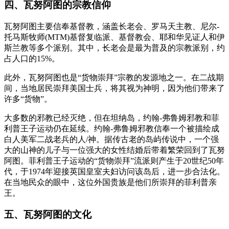
四、瓦努阿图的宗教信仰
瓦努阿图主要信奉基督教，涵盖长老会、罗马天主教、尼尔-
托马斯牧师(MTM)基督复临派、基督教会、耶和华见证人和伊
斯兰教等多个派别。其中，长老会是最为普及的宗教派别，约
占人口的15%。
此外，瓦努阿图也是“货物崇拜”宗教的发源地之一。在二战期
间，当地居民崇拜美国士兵，将其视为神明，因为他们带来了
许多“货物”。
大多数的邪教已经灭绝，但在坦纳岛，约翰-弗鲁姆邪教和菲
利普王子运动仍在延续。约翰-弗鲁姆邪教信奉一个被描绘成
白人美军二战老兵的人/神。据传古老的岛屿传说中，一个强
大的山神的儿子与一位强大的女性结婚后带着繁荣回到了瓦努
阿图。菲利普王子运动的“货物崇拜”流派则产生于20世纪50年
代，于1974年迎接英国皇室夫妇访问该岛后，进一步合法化。
在当地民众的眼中，这位外国贵族是他们所崇拜的菲利普亲
王。
五、瓦努阿图的文化