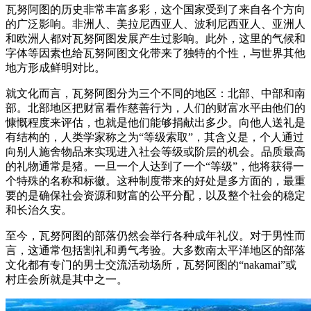
瓦努阿图的历史非常丰富多彩，这个国家受到了来自各个方向
的广泛影响。非洲人、美拉尼西亚人、波利尼西亚人、亚洲人
和欧洲人都对瓦努阿图发展产生过影响。此外，这里的气候和
字体等因素也给瓦努阿图文化带来了独特的个性，与世界其他
地方形成鲜明对比。
就文化而言，瓦努阿图分为三个不同的地区：北部、中部和南
部。北部地区把财富看作慈善行为，人们的财富水平由他们的
慷慨程度来评估，也就是他们能够捐献出多少。向他人送礼是
有结构的，人类学家称之为“等级索取”，其含义是，个人通过
向别人施舍物品来实现进入社会等级或阶层的机会。品质最高
的礼物通常是猪。一旦一个人达到了一个“等级”，他将获得一
个特殊的名称和标徽。这种制度带来的好处是多方面的，最重
要的是确保社会资源和财富的公平分配，以及整个社会的稳定
和长治久安。
至今，瓦努阿图的部落仍然会举行各种成年礼仪。对于男性而
言，这通常包括割礼和勇气考验。大多数南太平洋地区的部落
文化都有专门的男士交流活动场所，瓦努阿图的“nakamai”或
村庄会所就是其中之一。