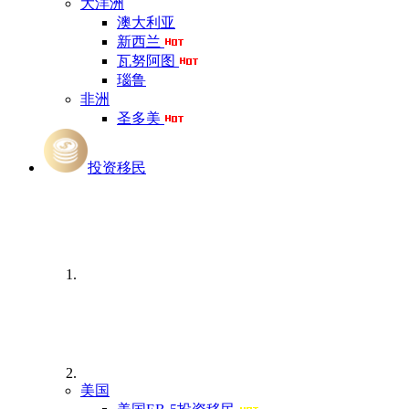
大洋洲
澳大利亚
新西兰
瓦努阿图
瑙鲁
非洲
圣多美
投资移民
美国