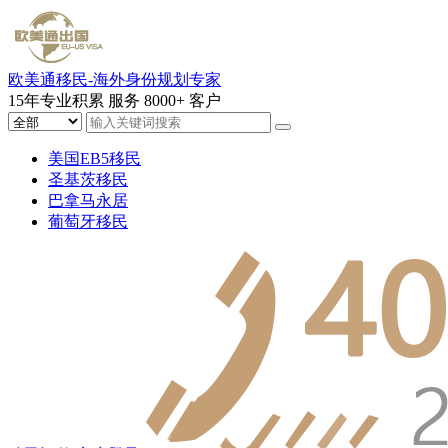
欧美通移民-海外身份规划专家
15年专业积累 服务 8000+ 客户
美国EB5移民
圣基茨移民
巴拿马永居
葡萄牙移民