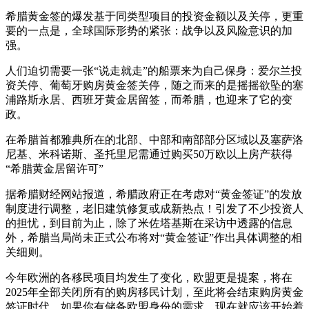
希腊黄金签的爆发基于同类型项目的投资金额以及关停，更重
要的一点是，全球国际形势的紧张：战争以及风险意识的加
强。
人们迫切需要一张“说走就走”的船票来为自己保身：爱尔兰投
资关停、葡萄牙购房黄金签关停，随之而来的是摇摇欲坠的塞
浦路斯永居、西班牙黄金居留签，而希腊，也迎来了它的变
政。
在希腊首都雅典所在的北部、中部和南部部分区域以及塞萨洛
尼基、米科诺斯、圣托里尼需通过购买50万欧以上房产获得
“希腊黄金居留许可”
据希腊财经网站报道，希腊政府正在考虑对“黄金签证”的发放
制度进行调整，老旧建筑修复或成新热点！引发了不少投资人
的担忧，到目前为止，除了米佐塔基斯在采访中透露的信息
外，希腊当局尚未正式公布将对“黄金签证”作出具体调整的相
关细则。
今年欧洲的各移民项目均发生了变化，欧盟更是提案，将在
2025年全部关闭所有的购房移民计划，至此将会结束购房黄金
签证时代。如果你有储备欧盟身份的需求，现在就应该开始着