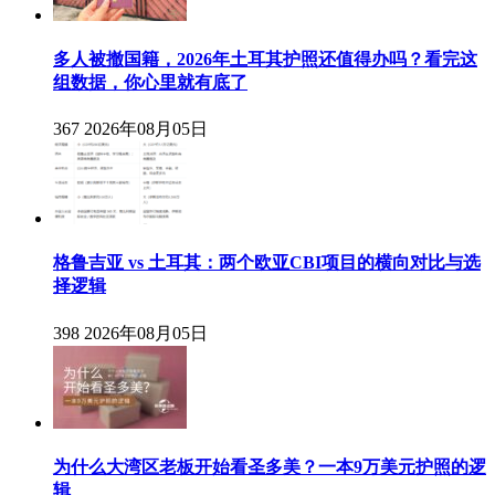
多人被撤国籍，2026年土耳其护照还值得办吗？看完这
组数据，你心里就有底了
367
2026年08月05日
格鲁吉亚 vs 土耳其：两个欧亚CBI项目的横向对比与选
择逻辑
398
2026年08月05日
为什么大湾区老板开始看圣多美？一本9万美元护照的逻
辑