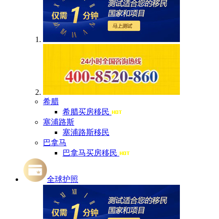
希腊
希腊买房移民
塞浦路斯
塞浦路斯移民
巴拿马
巴拿马买房移民
全球护照