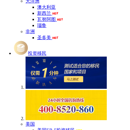
大洋洲
澳大利亚
新西兰
瓦努阿图
瑙鲁
非洲
圣多美
投资移民
美国