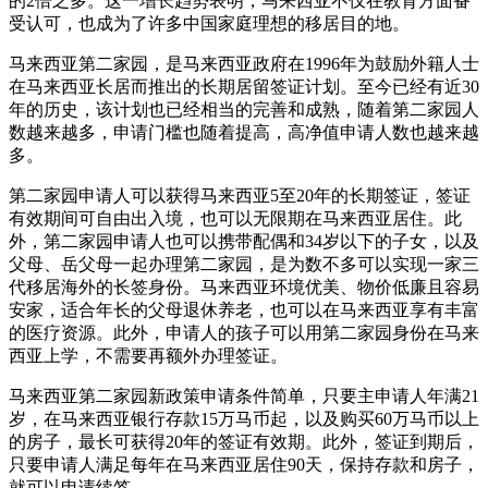
的2倍之多。这一增长趋势表明，马来西亚不仅在教育方面备
受认可，也成为了许多中国家庭理想的移居目的地。
马来西亚第二家园，是马来西亚政府在1996年为鼓励外籍人士
在马来西亚长居而推出的长期居留签证计划。至今已经有近30
年的历史，该计划也已经相当的完善和成熟，随着第二家园人
数越来越多，申请门槛也随着提高，高净值申请人数也越来越
多。
第二家园申请人可以获得马来西亚5至20年的长期签证，签证
有效期间可自由出入境，也可以无限期在马来西亚居住。此
外，第二家园申请人也可以携带配偶和34岁以下的子女，以及
父母、岳父母一起办理第二家园，是为数不多可以实现一家三
代移居海外的长签身份。马来西亚环境优美、物价低廉且容易
安家，适合年长的父母退休养老，也可以在马来西亚享有丰富
的医疗资源。此外，申请人的孩子可以用第二家园身份在马来
西亚上学，不需要再额外办理签证。
马来西亚第二家园新政策申请条件简单，只要主申请人年满21
岁，在马来西亚银行存款15万马币起，以及购买60万马币以上
的房子，最长可获得20年的签证有效期。此外，签证到期后，
只要申请人满足每年在马来西亚居住90天，保持存款和房子，
就可以申请续签。