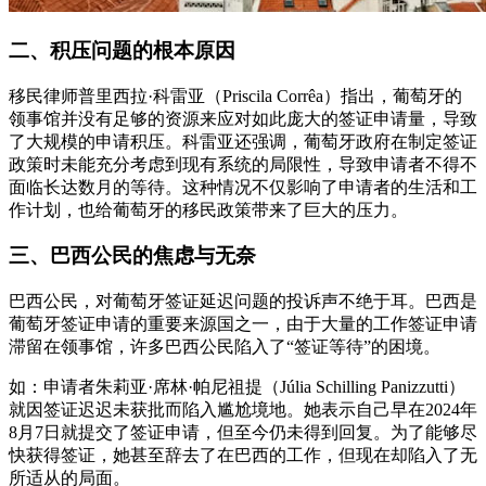
二、积压问题的根本原因
移民律师普里西拉·科雷亚（Priscila Corrêa）指出，葡萄牙的
领事馆并没有足够的资源来应对如此庞大的签证申请量，导致
了大规模的申请积压。科雷亚还强调，葡萄牙政府在制定签证
政策时未能充分考虑到现有系统的局限性，导致申请者不得不
面临长达数月的等待。这种情况不仅影响了申请者的生活和工
作计划，也给葡萄牙的移民政策带来了巨大的压力。
三、巴西公民的焦虑与无奈
巴西公民，对葡萄牙签证延迟问题的投诉声不绝于耳。巴西是
葡萄牙签证申请的重要来源国之一，由于大量的工作签证申请
滞留在领事馆，许多巴西公民陷入了“签证等待”的困境。
如：申请者朱莉亚·席林·帕尼祖提（Júlia Schilling Panizzutti）
就因签证迟迟未获批而陷入尴尬境地。她表示自己早在2024年
8月7日就提交了签证申请，但至今仍未得到回复。为了能够尽
快获得签证，她甚至辞去了在巴西的工作，但现在却陷入了无
所适从的局面。