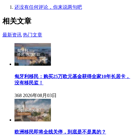
还没有任何评论，你来说两句吧
相关
文章
最新资讯
热门文章
匈牙利移民：购买25万欧元基金获得全家10年长居卡，
没有移民监！
368
2026年08月03日
欧洲移民即将全线关停，到底是不是真的？