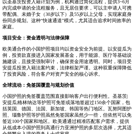
以圣基茨投资入籍计划为例，机构通过简化流程，提供3~6月
内完成申请的全流程服务，且无居住要求，可以主申请人可携
带配偶、未婚子女（30岁以下）及55岁以上父母，实现家庭身
份同步规划。这种“快速通道”模式，尤其适合追求时间效率的
家庭。
项目安全：资金透明与法律保障
欧美通合作的小国护照项目均以资金安全为前提。以安提瓜为
例，投资款直接进入国家发展基金，用于能源、医疗等基础设
施建设，且接受强制审计，确保资金用途透明。同时，项目受
安提瓜投资入籍法案约束，法律框架严谨。这种双重保障降低
了投资风险，符合客户对资产安全的核心诉求。
全球流动：免签国覆盖与规划价值
小国护照的免签覆盖范围直接影响客户出行便利性。圣基茨|
安提瓜|格林纳达等护照可免签或落地签超过150余个国家，包
括英国、德国、法国、新加坡、韩国等热门地区。瓦努阿图护
照、瑙鲁护照等护照虽然免签国家虽然少一些，但依然可以免
签近100个国家和地区。欧美通通过精准匹配客户需求，提供
从低成本小国护照到高通行力亚洲护照的多层次选择，尤其适
合频繁出入境的商务人士或家庭。