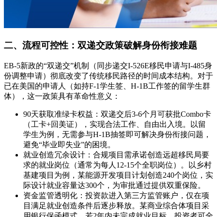
二、流程可控性：双递交政策破解身份衔接难题
EB-5新政的“双递交”机制（同步递交I-526E移民申请与I-485身
份调整申请）彻底改变了传统移民路径的时间成本结构。对于
已在美国的申请人（如持F-1学生签、H-1B工作签的留学生群
体），这一政策具有革命性意义：
90天获取准绿卡权益：双递交后3-6个月可获批Combo卡
（工卡+回美证），实现合法工作、自由出入境。以留
学生为例，无需参与H-1B抽签即可解决身份衔接问题，
避免“毕业即失业”的困境。
就业创造冗余设计：合规项目需承诺创造远超移民局要
求的就业岗位（通常为每人12-15个全职岗位）。以乡村
基建项目为例，某能源开发项目计划创造240个岗位，实
际设计就业容量达300个，为审批通过提供双重保险。
资金监管透明化：投资款进入第三方监管账户，仅在项
目满足就业创造条件后逐步释放。某商业综合体项目采
用银行保函模式，若2年内未完成就业目标，投资者可全