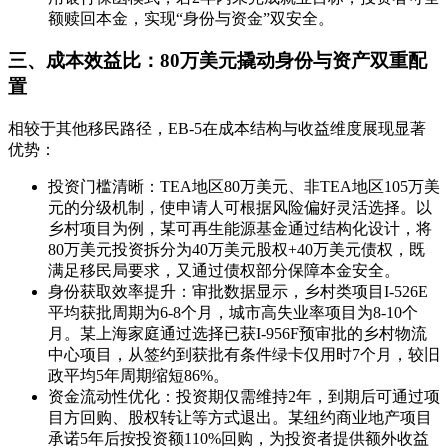
额赎回本金，实现“身份与资金”双安全。
三、成本效益比：80万美元撬动身份与资产双重配
置
相较于其他移民路径，EB-5在成本结构与收益维度展现显著
优势：
投资门槛清晰：TEA地区80万美元、非TEA地区105万美
元的分级机制，使申请人可根据风险偏好灵活选择。以
乡村项目为例，某可再生能源基金通过结构化设计，将
80万美元投资拆分为40万美元股权+40万美元债权，既
满足移民局要求，又通过债权部分保障本金安全。
身份获取效率提升：审批数据显示，乡村类项目I-526E
平均获批周期为6-8个月，城市高失业率项目为8-10个
月。某上海家庭通过选择已获I-956F预审批的乡村物流
中心项目，从签约到获批有条件绿卡仅用时7个月，较旧
政平均5年周期缩短86%。
资金流动性优化：投资期仅需维持2年，到期后可通过项
目方回购、股权转让等方式退出。某纽约商业地产项目
承诺5年后按投资额110%回购，为投资者提供额外收益