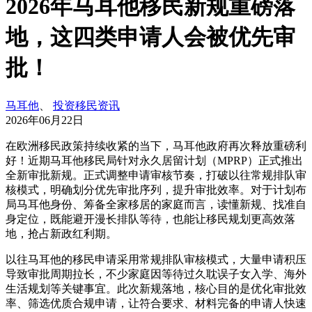
2026年马耳他移民新规重磅落
地，这四类申请人会被优先审
批！
马耳他
、
投资移民资讯
2026年06月22日
在欧洲移民政策持续收紧的当下，马耳他政府再次释放重磅利
好！近期马耳他移民局针对永久居留计划（MPRP）正式推出
全新审批新规。正式调整申请审核节奏，打破以往常规排队审
核模式，明确划分优先审批序列，提升审批效率。对于计划布
局马耳他身份、筹备全家移居的家庭而言，读懂新规、找准自
身定位，既能避开漫长排队等待，也能让移民规划更高效落
地，抢占新政红利期。
以往马耳他的移民申请采用常规排队审核模式，大量申请积压
导致审批周期拉长，不少家庭因等待过久耽误子女入学、海外
生活规划等关键事宜。此次新规落地，核心目的是优化审批效
率、筛选优质合规申请，让符合要求、材料完备的申请人快速