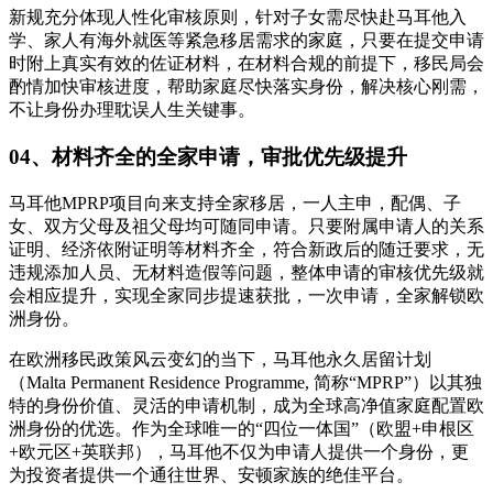
新规充分体现人性化审核原则，针对子女需尽快赴马耳他入
学、家人有海外就医等紧急移居需求的家庭，只要在提交申请
时附上真实有效的佐证材料，在材料合规的前提下，移民局会
酌情加快审核进度，帮助家庭尽快落实身份，解决核心刚需，
不让身份办理耽误人生关键事。
04、材料齐全的全家申请，审批优先级提升
马耳他MPRP项目向来支持全家移居，一人主申，配偶、子
女、双方父母及祖父母均可随同申请。只要附属申请人的关系
证明、经济依附证明等材料齐全，符合新政后的随迁要求，无
违规添加人员、无材料造假等问题，整体申请的审核优先级就
会相应提升，实现全家同步提速获批，一次申请，全家解锁欧
洲身份。
在欧洲移民政策风云变幻的当下，马耳他永久居留计划
（Malta Permanent Residence Programme, 简称“MPRP”）以其独
特的身份价值、灵活的申请机制，成为全球高净值家庭配置欧
洲身份的优选。作为全球唯一的“四位一体国”（欧盟+申根区
+欧元区+英联邦），马耳他不仅为申请人提供一个身份，更
为投资者提供一个通往世界、安顿家族的绝佳平台。