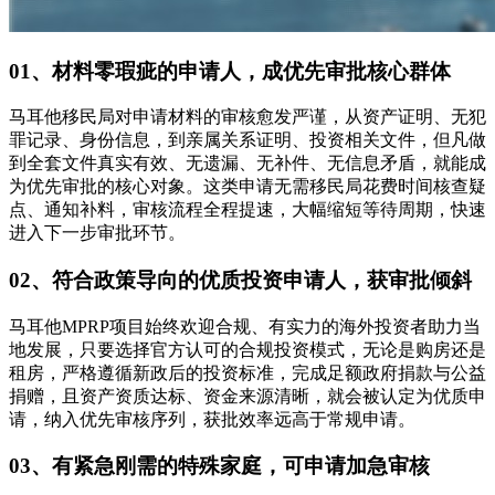
01、材料零瑕疵的申请人，成优先审批核心群体
马耳他移民局对申请材料的审核愈发严谨，从资产证明、无犯
罪记录、身份信息，到亲属关系证明、投资相关文件，但凡做
到全套文件真实有效、无遗漏、无补件、无信息矛盾，就能成
为优先审批的核心对象。这类申请无需移民局花费时间核查疑
点、通知补料，审核流程全程提速，大幅缩短等待周期，快速
进入下一步审批环节。
02、符合政策导向的优质投资申请人，获审批倾斜
马耳他MPRP项目始终欢迎合规、有实力的海外投资者助力当
地发展，只要选择官方认可的合规投资模式，无论是购房还是
租房，严格遵循新政后的投资标准，完成足额政府捐款与公益
捐赠，且资产资质达标、资金来源清晰，就会被认定为优质申
请，纳入优先审核序列，获批效率远高于常规申请。
03、有紧急刚需的特殊家庭，可申请加急审核