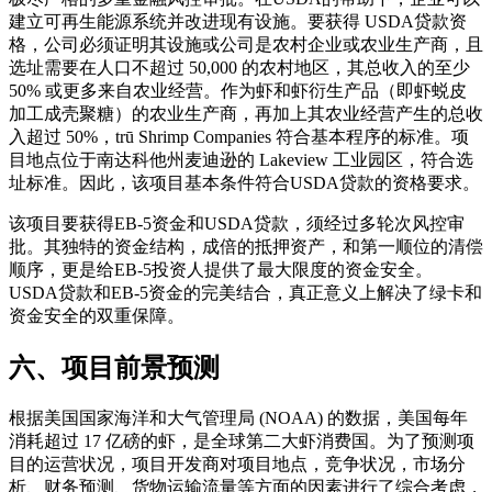
建立可再生能源系统并改进现有设施。要获得 USDA贷款资
格，公司必须证明其设施或公司是农村企业或农业生产商，且
选址需要在人口不超过 50,000 的农村地区，其总收入的至少
50% 或更多来自农业经营。作为虾和虾衍生产品（即虾蜕皮
加工成壳聚糖）的农业生产商，再加上其农业经营产生的总收
入超过 50%，trū Shrimp Companies 符合基本程序的标准。项
目地点位于南达科他州麦迪逊的 Lakeview 工业园区，符合选
址标准。因此，该项目基本条件符合USDA贷款的资格要求。
该项目要获得EB-5资金和USDA贷款，须经过多轮次风控审
批。其独特的资金结构，成倍的抵押资产，和第一顺位的清偿
顺序，更是给EB-5投资人提供了最大限度的资金安全。
USDA贷款和EB-5资金的完美结合，真正意义上解决了绿卡和
资金安全的双重保障。
六、项目前景预测
根据美国国家海洋和大气管理局 (NOAA) 的数据，美国每年
消耗超过 17 亿磅的虾，是全球第二大虾消费国。为了预测项
目的运营状况，项目开发商对项目地点，竞争状况，市场分
析、财务预测、货物运输流量等方面的因素进行了综合考虑，