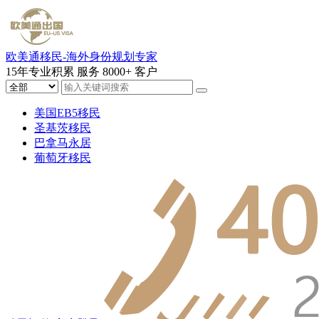
欧美通移民-海外身份规划专家
15年专业积累 服务 8000+ 客户
美国EB5移民
圣基茨移民
巴拿马永居
葡萄牙移民